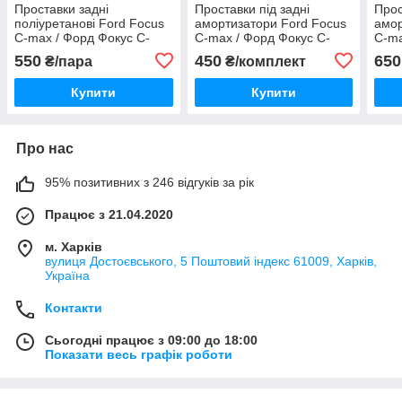
Проставки задні
Проставки під задні
Прос
поліуретанові Ford Focus
амортизатори Ford Focus
амор
C-max / Форд Фокус С-
C-max / Форд Фокус С-
C-ma
max з 2003-2007-2010
max з 2003-2007-2010
max 
550
450
650
₴/пара
₴/комплект
Купити
Купити
Про нас
95% позитивних з 246 відгуків за рік
Працює з 21.04.2020
м. Харків
вулиця Достоєвського, 5 Поштовий індекс 61009, Харків,
Україна
Контакти
Сьогодні працює з 09:00 до 18:00
Показати весь графік роботи