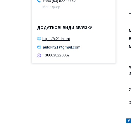
+380 (63) 822-00-62
Менеджер
П
М
В
https://x21.in.ua/
М
autokh21@gmail.com
+380638220062
П
В
З
У
Ф