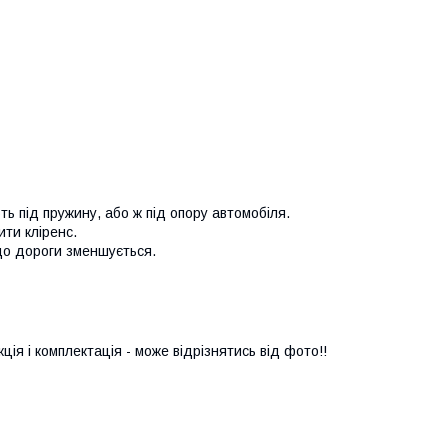
ь під пружину, або ж під опору автомобіля.
ити кліренс.
до дороги зменшується.
ія і комплектація - може відрізнятись від фото!!