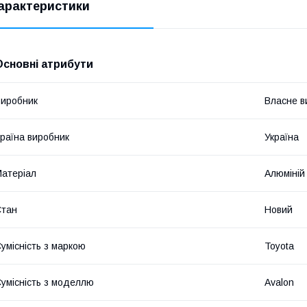
арактеристики
Основні атрибути
иробник
Власне в
раїна виробник
Україна
атеріал
Алюміній
Стан
Новий
умісність з маркою
Toyota
умісність з моделлю
Avalon