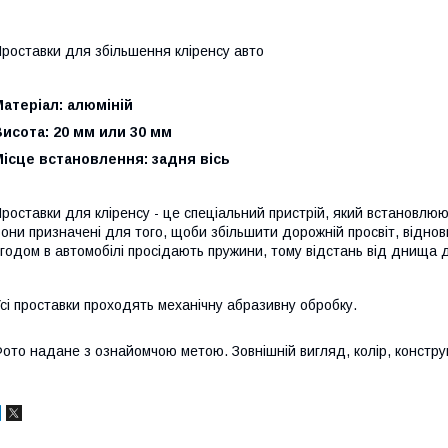
роставки для збільшення кліренсу авто
атеріал: алюміній
исота: 20 мм или 30 мм
ісце встановлення: задня вісь
роставки для кліренсу - це спеціальний пристрій, який встановлюют
они призначені для того, щоби збільшити дорожній просвіт, віднов
годом в автомобілі просідають пружини, тому відстань від днища 
сі проставки проходять механічну абразивну обробку.
ото надане з ознайомчою метою. Зовнішній вигляд, колір, конструкц