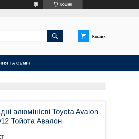
Кошик
Кошик
ННЯ ТА ОБМІН
дні алюмінієві Toyota Avalon
012 Тойота Авалон
кт