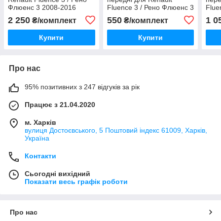
Флюенс 3 2008-2016
Fluence 3 / Рено Флюенс 3
Flue
2008-2016
2008
2 250
550
1 0
₴/комплект
₴/комплект
Купити
Купити
Про нас
95% позитивних з 247 відгуків за рік
Працює з 21.04.2020
м. Харків
вулиця Достоєвського, 5 Поштовий індекс 61009, Харків,
Україна
Контакти
Сьогодні вихідний
Показати весь графік роботи
Про нас