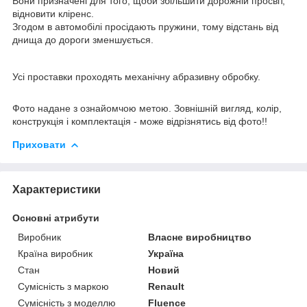
Вони призначені для того, щоби збільшити дорожній просвіт,
відновити кліренс.
Згодом в автомобілі просідають пружини, тому відстань від
днища до дороги зменшується.
Усі проставки проходять механічну абразивну обробку.
Фото надане з ознайомчою метою. Зовнішній вигляд, колір,
конструкція і комплектація - може відрізнятись від фото!!
Приховати
Характеристики
Основні атрибути
Виробник
Власне виробництво
Країна виробник
Україна
Стан
Новий
Сумісність з маркою
Renault
Сумісність з моделлю
Fluence