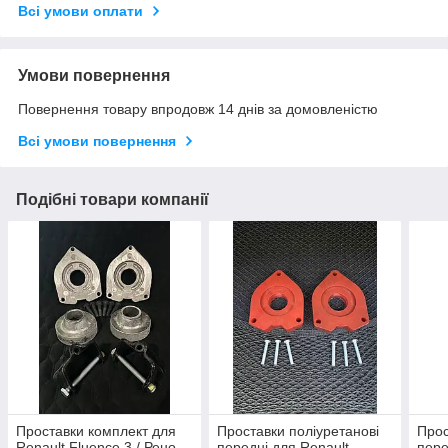
Всі умови оплати
Умови повернення
Повернення товару впродовж 14 днів за домовленістю
Всі умови повернення
Подібні товари компанії
Проставки комплект для
Проставки поліуретанові
Прос
Renault Fluence 3 / Рено
передні для Renault
пере