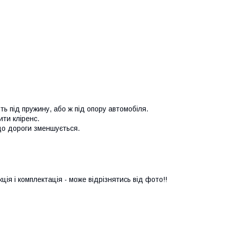
ь під пружину, або ж під опору автомобіля.
ити кліренс.
до дороги зменшується.
ія і комплектація - може відрізнятись від фото!!