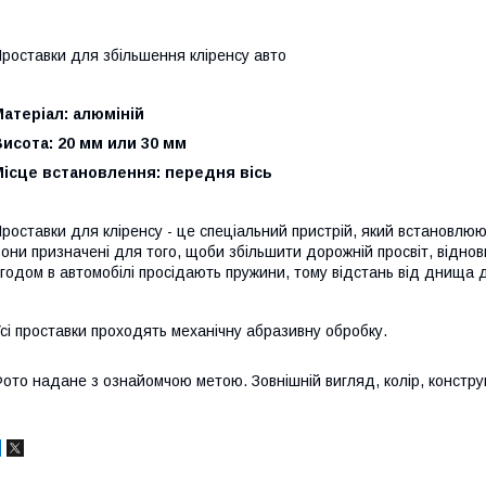
роставки для збільшення кліренсу авто
атеріал: алюміній
исота: 20 мм или 30 мм
Місце встановлення: передня вісь
роставки для кліренсу - це спеціальний пристрій, який встановлюют
они призначені для того, щоби збільшити дорожній просвіт, віднов
годом в автомобілі просідають пружини, тому відстань від днища 
сі проставки проходять механічну абразивну обробку.
ото надане з ознайомчою метою. Зовнішній вигляд, колір, конструкц