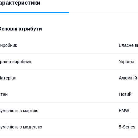
арактеристики
Основні атрибути
иробник
Власне в
раїна виробник
Україна
атеріал
Алюміній
Стан
Новий
умісність з маркою
BMW
умісність з моделлю
5-Series