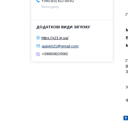
+380 (63) 822-00-62
Менеджер
П
М
В
https://x21.in.ua/
autokh21@gmail.com
+380638220062
П
В
З
У
Ф