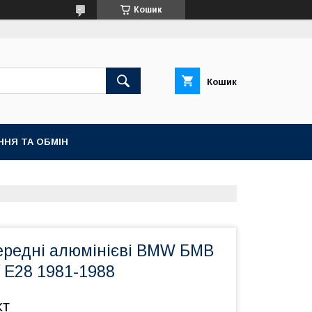
Кошик
Кошик
ННЯ ТА ОБМІН
ередні алюмінієві BMW БМВ
/ Е28 1981-1988
кт