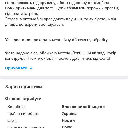
встановлюють під пружину, або ж під опору автомобіля.
Вони призначені для того, щоби збільшити дорожній просвіт,
відновити кліренс.
Згодом в автомобілі просідають пружини, тому відстань від
днища до дороги зменшується.
Усі проставки проходять механічну абразивну обробку.
Фото надане з ознайомчою метою. Зовнішній вигляд, колір,
конструкція і комплектація - може відрізнятись від фото!!
Приховати
Характеристики
Основні атрибути
Виробник
Власне виробництво
Країна виробник
Україна
Стан
Новий
Сумісність з маркою
BMW