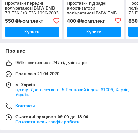
Проставки передні
Проставки під задні
Прос
поліуретанові BMW БМВ
амортизатори
пол
Z3 E36 / з3 Е36 1996-2003
поліуретанові BMW БМВ
Z3 E
Z3 E36 / з3 Е36 1996-2003
550
400
850
₴/комплект
₴/комплект
Купити
Купити
Про нас
95% позитивних з 247 відгуків за рік
Працює з 21.04.2020
м. Харків
вулиця Достоєвського, 5 Поштовий індекс 61009, Харків,
Україна
Контакти
Сьогодні працює з 09:00 до 18:00
Показати весь графік роботи