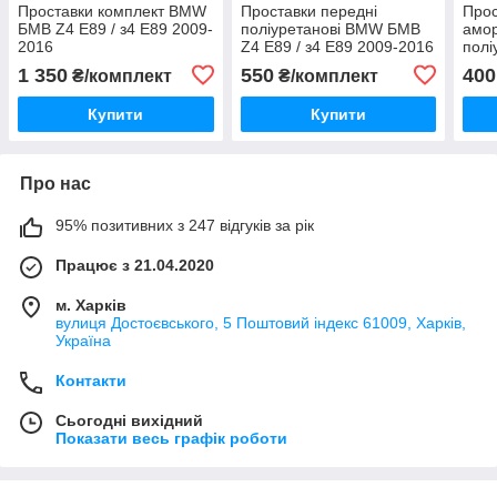
Проставки комплект BMW
Проставки передні
Прос
БМВ Z4 E89 / з4 Е89 2009-
поліуретанові BMW БМВ
амор
2016
Z4 E89 / з4 Е89 2009-2016
пол
Z4 E
1 350
550
400
₴/комплект
₴/комплект
Купити
Купити
Про нас
95% позитивних з 247 відгуків за рік
Працює з 21.04.2020
м. Харків
вулиця Достоєвського, 5 Поштовий індекс 61009, Харків,
Україна
Контакти
Сьогодні вихідний
Показати весь графік роботи