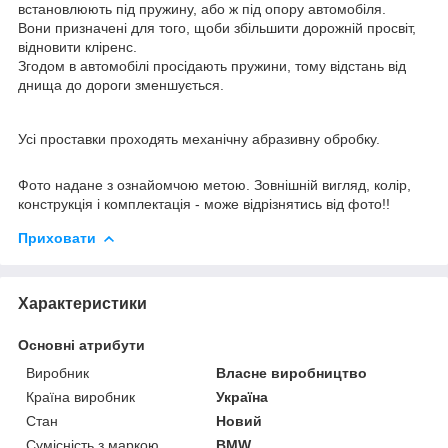
встановлюють під пружину, або ж під опору автомобіля.
Вони призначені для того, щоби збільшити дорожній просвіт,
відновити кліренс.
Згодом в автомобілі просідають пружини, тому відстань від
днища до дороги зменшується.
Усі проставки проходять механічну абразивну обробку.
Фото надане з ознайомчою метою. Зовнішній вигляд, колір,
конструкція і комплектація - може відрізнятись від фото!!
Приховати
Характеристики
Основні атрибути
Виробник
Власне виробництво
Країна виробник
Україна
Стан
Новий
Сумісність з маркою
BMW