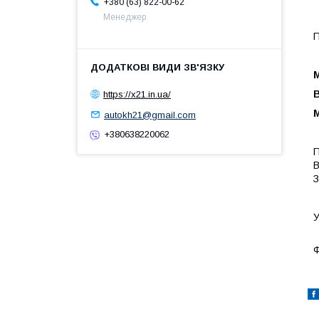
+380 (63) 822-00-62
Менеджер
П
М
В
https://x21.in.ua/
М
autokh21@gmail.com
+380638220062
П
В
З
У
Ф