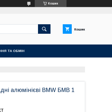
Кошик
Кошик
ННЯ ТА ОБМІН
адні алюмінієві BMW БМВ 1
кт