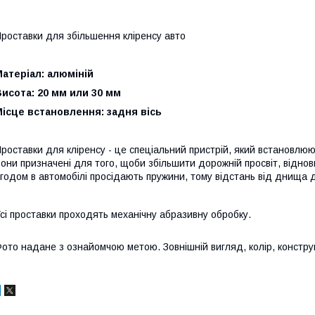
роставки для збільшення кліренсу авто
атеріал: алюміній
исота: 20 мм или 30 мм
ісце встановлення: задня вісь
роставки для кліренсу - це спеціальний пристрій, який встановлюют
они призначені для того, щоби збільшити дорожній просвіт, віднов
годом в автомобілі просідають пружини, тому відстань від днища 
сі проставки проходять механічну абразивну обробку.
ото надане з ознайомчою метою. Зовнішній вигляд, колір, конструкц