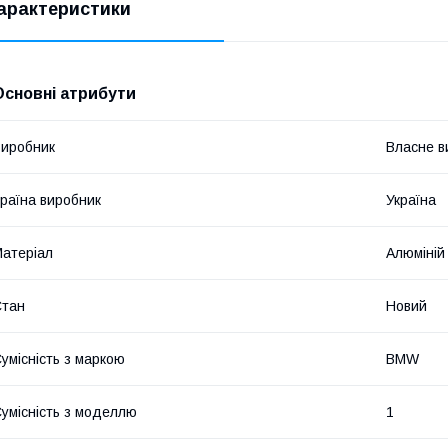
арактеристики
Основні атрибути
иробник
Власне в
раїна виробник
Україна
атеріал
Алюміній
Стан
Новий
умісність з маркою
BMW
умісність з моделлю
1