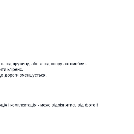
ь під пружину, або ж під опору автомобіля.
ити кліренс.
до дороги зменшується.
ія і комплектація - може відрізнятись від фото!!