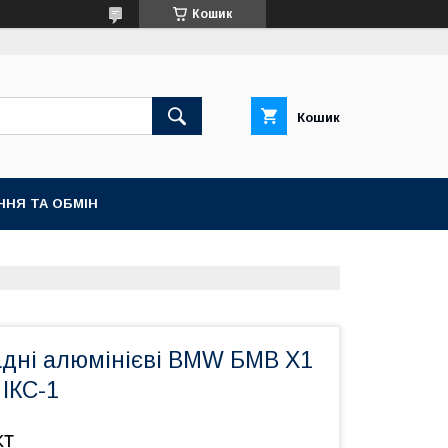
Кошик
Кошик
ННЯ ТА ОБМІН
адні алюмінієві BMW БМВ X1
 ІКС-1
кт