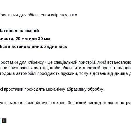
роставки для збільшення кліренсу авто
атеріал: алюміній
исота: 20 мм или 30 мм
ісце встановлення: задня вісь
роставки для кліренсу - це спеціальний пристрій, який встановлюют
они призначені для того, щоби збільшити дорожній просвіт, віднов
годом в автомобілі просідають пружини, тому відстань від днища 
сі проставки проходять механічну абразивну обробку.
ото надане з ознайомчою метою. Зовнішній вигляд, колір, конструкц