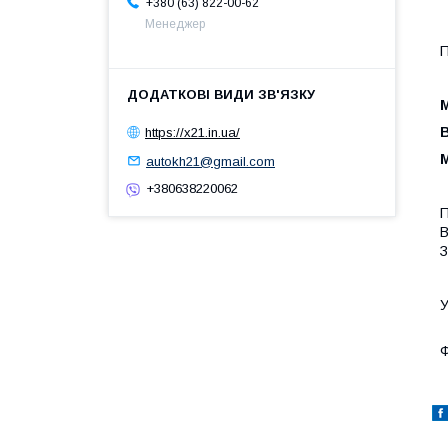
+380 (63) 822-00-62
Менеджер
П
М
В
https://x21.in.ua/
М
autokh21@gmail.com
+380638220062
П
В
З
У
Ф