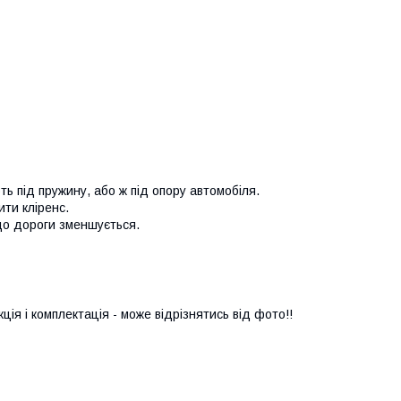
ь під пружину, або ж під опору автомобіля.
ити кліренс.
до дороги зменшується.
ія і комплектація - може відрізнятись від фото!!