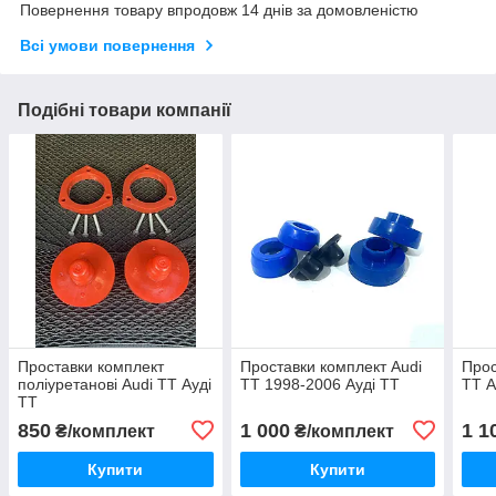
Повернення товару впродовж 14 днів за домовленістю
Всі умови повернення
Подібні товари компанії
Проставки комплект
Проставки комплект Audi
Прос
поліуретанові Audi TT Ауді
TT 1998-2006 Ауді ТТ
TT А
ТТ
850
1 000
1 1
₴/комплект
₴/комплект
Купити
Купити