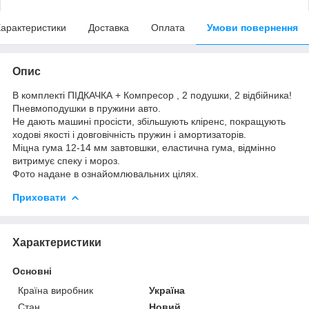
арактеристики
Доставка
Оплата
Умови повернення
Опис
В комплекті ПІДКАЧКА + Компресор , 2 подушки, 2 відбійника!
Пневмоподушки в пружини авто.
Не дають машині просісти, збільшують кліренс, покращують
ходові якості і довговічність пружин і амортизаторів.
Міцна гума 12-14 мм завтовшки, еластична гума, відмінно
витримує спеку і мороз.
Фото надане в ознайомлювальних цілях.
Приховати
Характеристики
Основні
Країна виробник
Україна
Стан
Новий