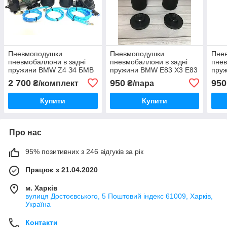
Пневмоподушки
Пневмоподушки
Пне
пневмобаллони в задні
пневмобаллони в задні
пнев
пружини BMW Z4 З4 БМВ
пружини BMW E83 X3 Е83
пру
БМВ
2 700
950
950
₴/комплект
₴/пара
Купити
Купити
Про нас
95% позитивних з 246 відгуків за рік
Працює з 21.04.2020
м. Харків
вулиця Достоєвського, 5 Поштовий індекс 61009, Харків,
Україна
Контакти