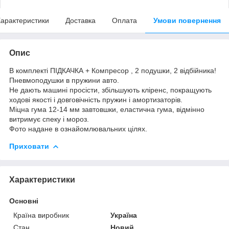
арактеристики
Доставка
Оплата
Умови повернення
Опис
В комплекті ПІДКАЧКА + Компресор , 2 подушки, 2 відбійника!
Пневмоподушки в пружини авто.
Не дають машині просісти, збільшують кліренс, покращують
ходові якості і довговічність пружин і амортизаторів.
Міцна гума 12-14 мм завтовшки, еластична гума, відмінно
витримує спеку і мороз.
Фото надане в ознайомлювальних цілях.
Приховати
Характеристики
Основні
Країна виробник
Україна
Стан
Новий