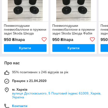
Пневмоподушки
Пневмоподушки
Пне
пневмобаллони в пружини
пневмобаллони в пружини
пнев
задні Skoda Шкода
задні Skoda Шкода Фабія
задн
румстер Roomster
Fabia
окта
950
950
950
₴/пара
₴/пара
Купити
Купити
Про нас
95% позитивних з 246 відгуків за рік
Працює з 21.04.2020
м. Харків
вулиця Достоєвського, 5 Поштовий індекс 61009, Харків,
Україна
Контакти