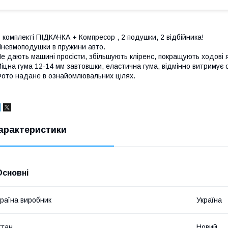
 комплекті ПІДКАЧКА + Компресор , 2 подушки, 2 відбійника!
невмоподушки в пружини авто.
е дають машині просісти, збільшують кліренс, покращують ходові як
іцна гума 12-14 мм завтовшки, еластична гума, відмінно витримує с
ото надане в ознайомлювальних цілях.
арактеристики
Основні
раїна виробник
Україна
Стан
Новий