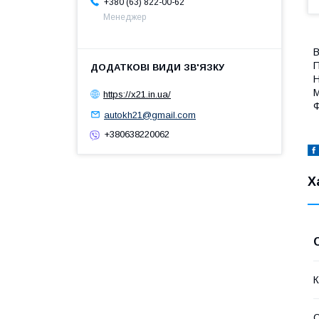
+380 (63) 822-00-62
Менеджер
В
П
Н
М
https://x21.in.ua/
Ф
autokh21@gmail.com
+380638220062
Х
К