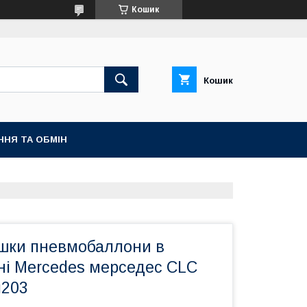
Кошик
Кошик
ННЯ ТА ОБМІН
шки пневмобаллони в
ні Mercedes мерседес CLC
л203