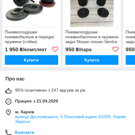
Пневмоподушки
Пневмоподушки
Пне
пневмобалони в передні
пневмобаллони в пружини
пнев
пружини (стійки)
задні Nissan nissan Sentra
задн
амортизатори Nissan
сентра центру
Wing
1 950
950
950
₴/комплект
₴/пара
Maxima Ніссан Максіма
Path
элгр
Купити
Купити
Про нас
95% позитивних з 247 відгуків за рік
Працює з 21.04.2020
м. Харків
вулиця Достоєвського, 5 Поштовий індекс 61009, Харків,
Україна
Контакти