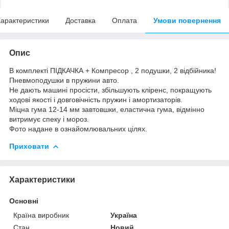
арактеристики
Доставка
Оплата
Умови повернення
Опис
В комплекті ПІДКАЧКА + Компресор , 2 подушки, 2 відбійника!
Пневмоподушки в пружини авто.
Не дають машині просісти, збільшують кліренс, покращують
ходові якості і довговічність пружин і амортизаторів.
Міцна гума 12-14 мм завтовшки, еластична гума, відмінно
витримує спеку і мороз.
Фото надане в ознайомлювальних цілях.
Приховати
Характеристики
Основні
Країна виробник
Україна
Стан
Новий