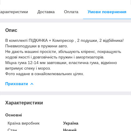
арактеристики
Доставка
Оплата
Умови повернення
Опис
В комплекті ПІДКАЧКА + Компресор , 2 подушки, 2 відбійника!
Пневмоподушки в пружини авто.
Не дають машині просісти, збільшують кліренс, покращують
ходові якості і довговічність пружин і амортизаторів.
Міцна гума 12-14 мм завтовшки, еластична гума, відмінно
витримує спеку і мороз.
Фото надане в ознайомлювальних цілях.
Приховати
Характеристики
Основні
Країна виробник
Україна
Стан
Новий