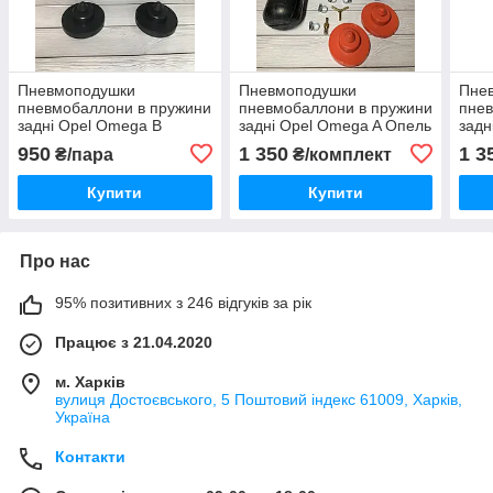
Пневмоподушки
Пневмоподушки
Пне
пневмобаллони в пружини
пневмобаллони в пружини
пнев
задні Opel Omega B
задні Opel Omega A Опель
задн
Омега Б Опель
Омега А
Оме
950
1 350
1 3
₴/пара
₴/комплект
Купити
Купити
Про нас
95% позитивних з 246 відгуків за рік
Працює з 21.04.2020
м. Харків
вулиця Достоєвського, 5 Поштовий індекс 61009, Харків,
Україна
Контакти