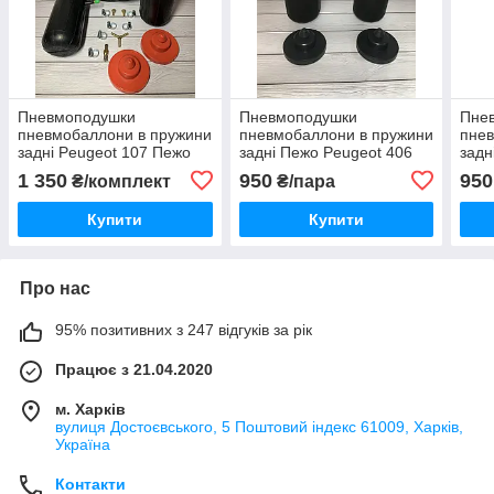
Пневмоподушки
Пневмоподушки
Пне
пневмобаллони в пружини
пневмобаллони в пружини
пнев
задні Peugeot 107 Пежо
задні Пежо Peugeot 406
задн
1007
407 408
100
1 350
950
950
₴/комплект
₴/пара
Купити
Купити
Про нас
95% позитивних з 247 відгуків за рік
Працює з 21.04.2020
м. Харків
вулиця Достоєвського, 5 Поштовий індекс 61009, Харків,
Україна
Контакти