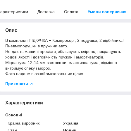
арактеристики
Доставка
Оплата
Умови повернення
Опис
В комплекті ПІДКАЧКА + Компресор , 2 подушки, 2 відбійника!
Пневмоподушки в пружини авто.
Не дають машині просісти, збільшують кліренс, покращують
ходові якості і довговічність пружин і амортизаторів.
Міцна гума 12-14 мм завтовшки, еластична гума, відмінно
витримує спеку і мороз.
Фото надане в ознайомлювальних цілях.
Приховати
Характеристики
Основні
Країна виробник
Україна
Стан
Новий