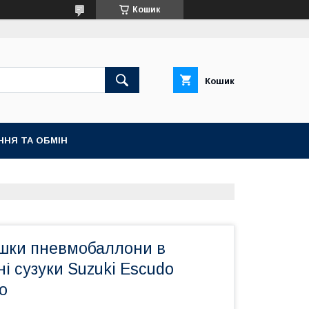
Кошик
Кошик
ННЯ ТА ОБМІН
шки пневмобаллони в
і сузуки Suzuki Escudo
о