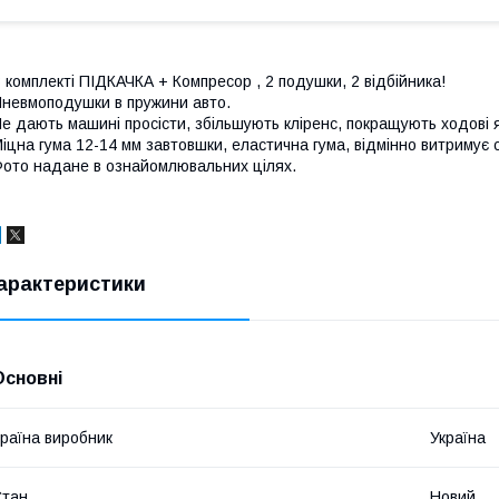
 комплекті ПІДКАЧКА + Компресор , 2 подушки, 2 відбійника!
невмоподушки в пружини авто.
е дають машині просісти, збільшують кліренс, покращують ходові як
іцна гума 12-14 мм завтовшки, еластична гума, відмінно витримує с
ото надане в ознайомлювальних цілях.
арактеристики
Основні
раїна виробник
Україна
Стан
Новий