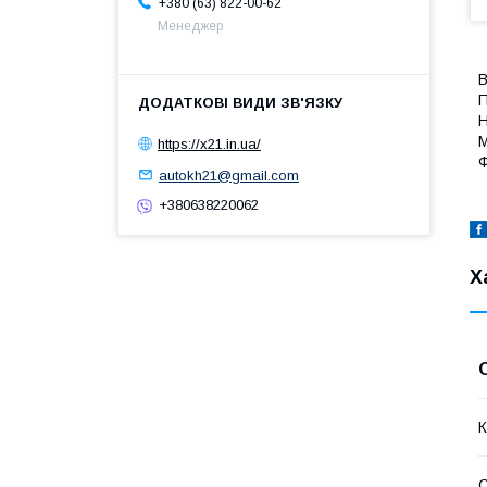
+380 (63) 822-00-62
Менеджер
В
П
Н
М
https://x21.in.ua/
Ф
autokh21@gmail.com
+380638220062
Х
К