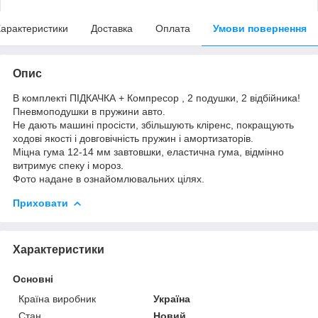
арактеристики
Доставка
Оплата
Умови повернення
Опис
В комплекті ПІДКАЧКА + Компресор , 2 подушки, 2 відбійника!
Пневмоподушки в пружини авто.
Не дають машині просісти, збільшують кліренс, покращують
ходові якості і довговічність пружин і амортизаторів.
Міцна гума 12-14 мм завтовшки, еластична гума, відмінно
витримує спеку і мороз.
Фото надане в ознайомлювальних цілях.
Приховати
Характеристики
Основні
Країна виробник
Україна
Стан
Новий