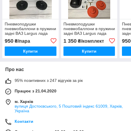
Пневмоподушки
Пневмоподушки
Пне
пневмобаллони в пружини
пневмобаллони в пружини
пнев
задні ВАЗ Largus лада
задні ВАЗ Largus лада
задн
ларгус
ларгус
950
1 350
950
₴/пара
₴/комплект
Купити
Купити
Про нас
95% позитивних з 247 відгуків за рік
Працює з 21.04.2020
м. Харків
вулиця Достоєвського, 5 Поштовий індекс 61009, Харків,
Україна
Контакти