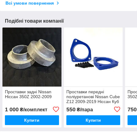
Всі умови повернення
Подібні товари компанії
Проставки задні Nissan
Проставки передні
Прос
Ніссан 350Z 2002-2009
поліуретанові Nissan Cube
350Z
Z12 2009-2019 Ніссан Куб
1 000
550
750
₴/комплект
₴/пара
Купити
Купити