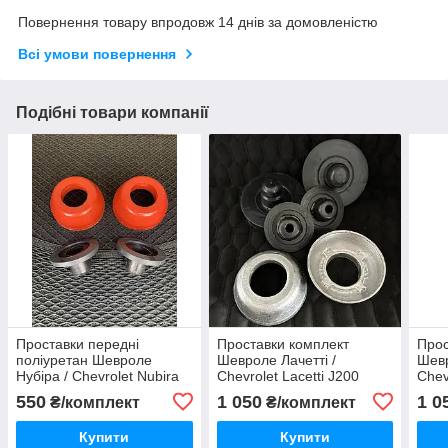
Повернення товару впродовж 14 днів за домовленістю
Всі умови повернення
Подібні товари компанії
Проставки передні
Проставки комплект
Прос
поліуретан Шевроле
Шевроле Лачетті /
Шевр
Нубіра / Chevrolet Nubira
Chevrolet Lacetti J200
Chev
J200 2003-2013
2003-2013
2003
550
1 050
1 0
₴/комплект
₴/комплект
Купити
Купити