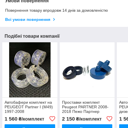
Умови повернення
Повернення товару впродовж 14 днів за домовленістю
Всі умови повернення
Подібні товари компанії
Автобафери комплект на
Проставки комплект
Авто
PEUGEOT Partner I (M49)
Peugeot PARTNER 2008-
PEUG
1997-2008
2018 Пежо Партнер
дизе
1 560
2 150
1 5
₴/комплект
₴/комплект