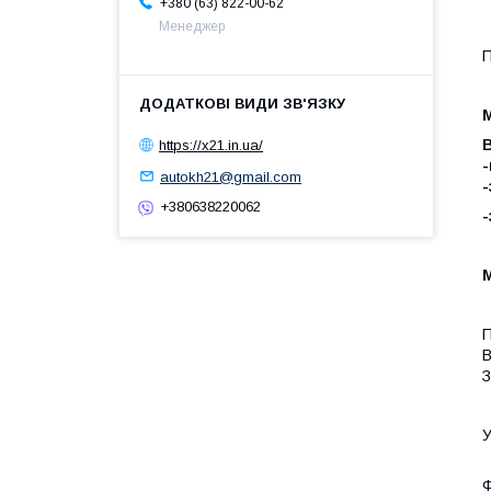
+380 (63) 822-00-62
Менеджер
П
М
https://x21.in.ua/
-
autokh21@gmail.com
-
+380638220062
-
М
П
В
З
У
Ф