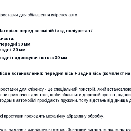
роставки для збільшення кліренсу авто
атеріал: перед алюміній / зад поліуретан /
Висота:
передні 30 мм
задні 30 мм
задні подовжувачі штока 30 мм
ісце встановлення: передня вісь + задня вісь (комплект на
роставки для кліренсу - це спеціальний пристрій, який встановлюют
они призначені для того, щоби збільшити дорожній просвіт, віднов
годом в автомобілі просідають пружини, тому відстань від днища 
сі проставки проходять механічну абразивну обробку.
ото надане з ознайомчою метою. Зовнішній вигляд, колір, конструкц