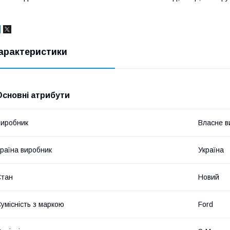
арактеристики
Основні атрибути
иробник
Власне в
раїна виробник
Україна
Стан
Новий
умісність з маркою
Ford