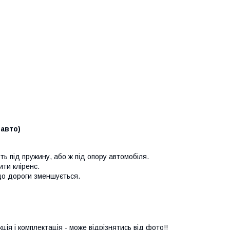
 авто)
ь під пружину, або ж під опору автомобіля.
ити кліренс.
до дороги зменшується.
ія і комплектація - може відрізнятись від фото!!