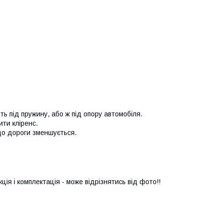
ь під пружину, або ж під опору автомобіля.
ити кліренс.
до дороги зменшується.
ія і комплектація - може відрізнятись від фото!!