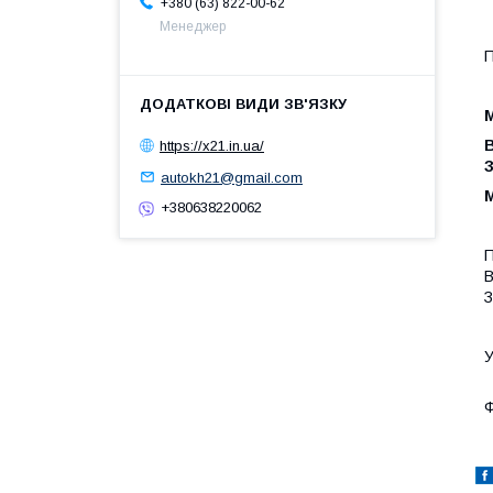
+380 (63) 822-00-62
Менеджер
П
М
В
https://x21.in.ua/
autokh21@gmail.com
М
+380638220062
П
В
З
У
Ф