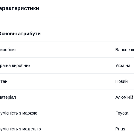
арактеристики
Основні атрибути
иробник
Власне в
раїна виробник
Україна
Стан
Новий
атеріал
Алюміній
умісність з маркою
Toyota
умісність з моделлю
Prius