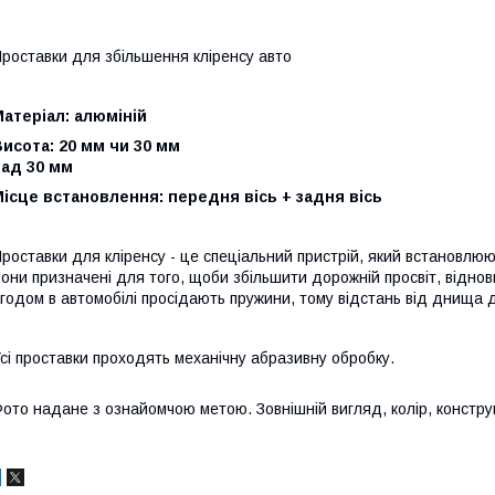
роставки для збільшення кліренсу авто
атеріал: алюміній
исота: 20 мм чи 30 мм
Зад 30 мм
ісце встановлення: передня вісь + задня вісь
роставки для кліренсу - це спеціальний пристрій, який встановлюют
они призначені для того, щоби збільшити дорожній просвіт, віднов
годом в автомобілі просідають пружини, тому відстань від днища 
сі проставки проходять механічну абразивну обробку.
ото надане з ознайомчою метою. Зовнішній вигляд, колір, конструкц