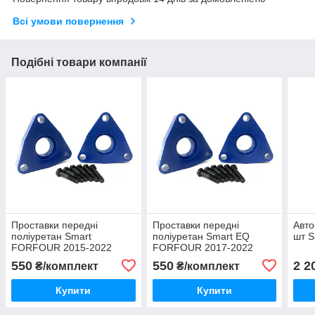
Всі умови повернення
Подібні товари компанії
Проставки передні
Проставки передні
Авто
поліуретан Smart
поліуретан Smart EQ
шт S
FORFOUR 2015-2022
FORFOUR 2017-2022
Смарт
Смарт
550
550
2 2
₴/комплект
₴/комплект
Купити
Купити