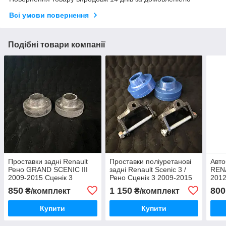
Всі умови повернення
Подібні товари компанії
Проставки задні Renault
Проставки поліуретанові
Авто
Рено GRAND SCENIC III
задні Renault Scenic 3 /
RENA
2009-2015 Сценік 3
Рено Сценік 3 2009-2015
201
850
1 150
800
₴/комплект
₴/комплект
Купити
Купити