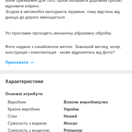
Вони призначені для того, щоби збільшити дорожній просвіт,
відновити кліренс.
Згодом в автомобілі просідають пружини, тому відстань від
днища до дороги зменшується.
Усі проставки проходять механічну абразивну обробку.
Фото надане з ознайомчою метою. Зовнішній вигляд, колір,
конструкція і комплектація - може відрізнятись від фото!!
Приховати
Характеристики
Основні атрибути
Виробник
Власне виробництво
Країна виробник
Україна
Стан
Новий
Сумісність з маркою
Nissan
Сумісність з моделлю
Primastar