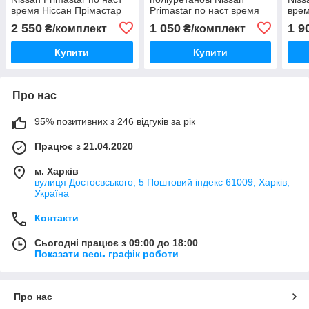
время Ніссан Прімастар
Primastar по наст время
врем
Ніссан Прімастар
2 550
1 050
1 9
₴/комплект
₴/комплект
Купити
Купити
Про нас
95% позитивних з 246 відгуків за рік
Працює з 21.04.2020
м. Харків
вулиця Достоєвського, 5 Поштовий індекс 61009, Харків,
Україна
Контакти
Сьогодні працює з 09:00 до 18:00
Показати весь графік роботи
Про нас