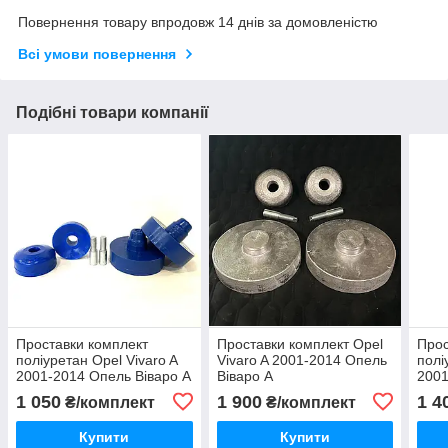
Повернення товару впродовж 14 днів за домовленістю
Всі умови повернення
Подібні товари компанії
Проставки комплект
Проставки комплект Opel
Прос
поліуретан Opel Vivaro A
Vivaro A 2001-2014 Опель
полі
2001-2014 Опель Віваро А
Віваро А
2001
1 050
1 900
1 4
₴/комплект
₴/комплект
Купити
Купити