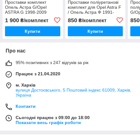
Проставки комплект
Проставки поліуретанові
Прос
Опель Астра G/Opel
комплект для Opel Astra F
полі
ASTRA G 1998-2009
/ Опель Астра Ф 1991-
G/Op
1998
200
1 900
850
850
₴/комплект
₴/комплект
Купити
Купити
Про нас
95% позитивних з 247 відгуків за рік
Працює з 21.04.2020
м. Харків
вулиця Достоєвського, 5 Поштовий індекс 61009, Харків,
Україна
Контакти
Сьогодні працює з 09:00 до 18:00
Показати весь графік роботи