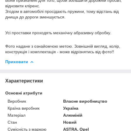
Вони призначені для того, щоби збільшити дорожній просвіт,
відновити кліренс.
Згодом в автомобілі просідають пружини, тому відстань від
днища до дороги зменшується.
Усі проставки проходять механічну абразивну обробку.
Фото надане з ознайомчою метою. Зовнішній вигляд, колір,
конструкція і комплектація - може відрізнятись від фото!!
Приховати
Характеристики
Основні атрибути
Виробник
Власне виробництво
Країна виробник
Україна
Матеріал
Алюміній
Стан
Новий
Сумісність з маркою
ASTRA, Opel