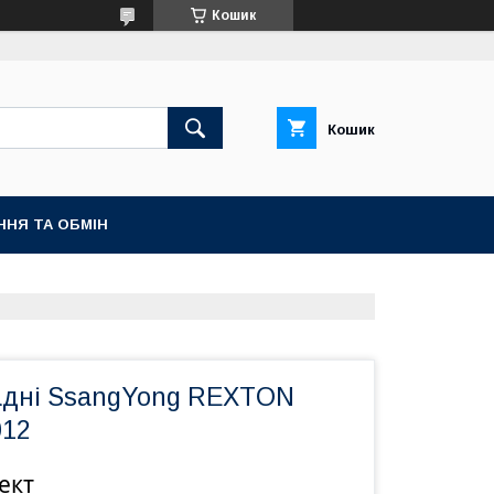
Кошик
Кошик
ННЯ ТА ОБМІН
адні SsangYong REXTON
012
ект