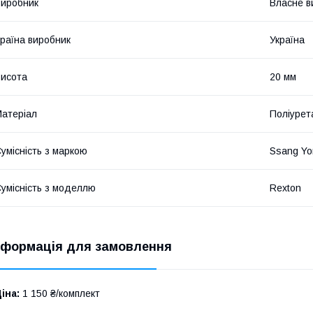
иробник
Власне в
раїна виробник
Україна
исота
20 мм
атеріал
Поліурет
умісність з маркою
Ssang Yo
умісність з моделлю
Rexton
нформація для замовлення
іна:
1 150 ₴/комплект