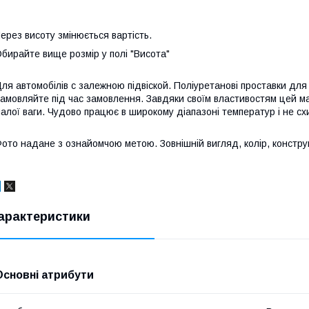
ерез висоту змінюється вартість.
бирайте вище розмір у полі "Висота"
ля автомобілів с залежною підвіской. Поліуретанові проставки для
амовляйте під час замовлення. Завдяки своїм властивостям цей мат
алої ваги. Чудово працює в широкому діапазоні температур і не схи
ото надане з ознайомчою метою. Зовнішній вигляд, колір, конструкц
арактеристики
Основні атрибути