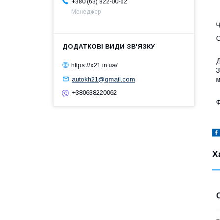
+380 (63) 822-00-62
Менеджер
Ч
О
Д
https://x21.in.ua/
З
autokh21@gmail.com
м
+380638220062
Ф
Х