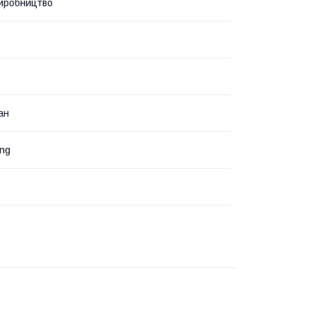
иробництво
ан
ng