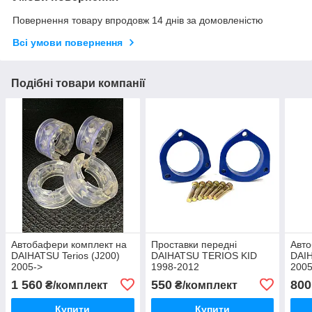
Повернення товару впродовж 14 днів за домовленістю
Всі умови повернення
Подібні товари компанії
Автобафери комплект на
Проставки передні
Авто
DAIHATSU Terios (J200)
DAIHATSU TERIOS KID
DAIH
2005->
1998-2012
2005
1 560
550
800
₴/комплект
₴/комплект
Купити
Купити