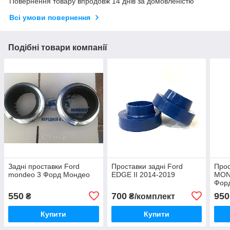
Повернення товару впродовж 14 днів за домовленістю
Всі умови повернення
Подібні товари компанії
Задні проставки Ford
Проставки задні Ford
Прос
mondeo 3 Форд Мондео
EDGE II 2014-2019
MON
Фор
550
700
950
₴
₴/комплект
Купити
Купити