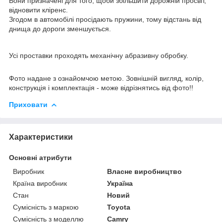
Вони призначені для того, щоби збільшити дорожній просвіт,
відновити кліренс.
Згодом в автомобілі просідають пружини, тому відстань від
днища до дороги зменшується.
Усі проставки проходять механічну абразивну обробку.
Фото надане з ознайомчою метою. Зовнішній вигляд, колір,
конструкція і комплектація - може відрізнятись від фото!!
Приховати
Характеристики
Основні атрибути
Виробник
Власне виробництво
Країна виробник
Україна
Стан
Новий
Сумісність з маркою
Toyota
Сумісність з моделлю
Camry