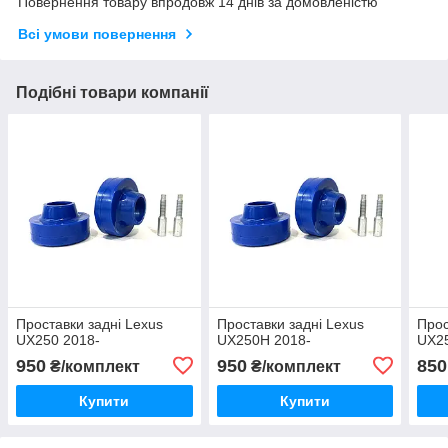
Повернення товару впродовж 14 днів за домовленістю
Всі умови повернення
Подібні товари компанії
Проставки задні Lexus
Проставки задні Lexus
Прос
UX250 2018-
UX250H 2018-
UX2
950
950
850
₴/комплект
₴/комплект
Купити
Купити